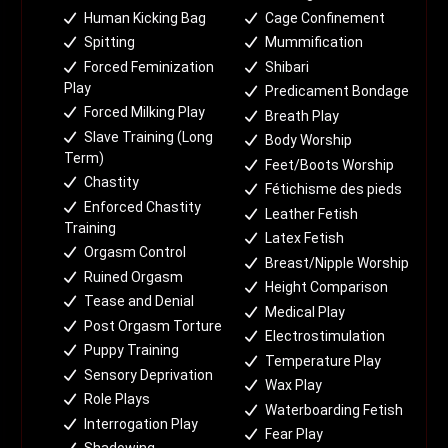
Human Kicking Bag
Cage Confinement
Spitting
Mummification
Forced Feminization
Shibari
Play
Predicament Bondage
Forced Milking Play
Breath Play
Slave Training (Long
Body Worship
Term)
Feet/Boots Worship
Chastity
Fétichisme des pieds
Enforced Chastity
Leather Fetish
Training
Latex Fetish
Orgasm Control
Breast/Nipple Worship
Ruined Orgasm
Height Comparison
Tease and Denial
Medical Play
Post Orgasm Torture
Electrostimulation
Puppy Training
Temperature Play
Sensory Deprivation
Wax Play
Role Plays
Waterboarding Fetish
Interrogation Play
Fear Play