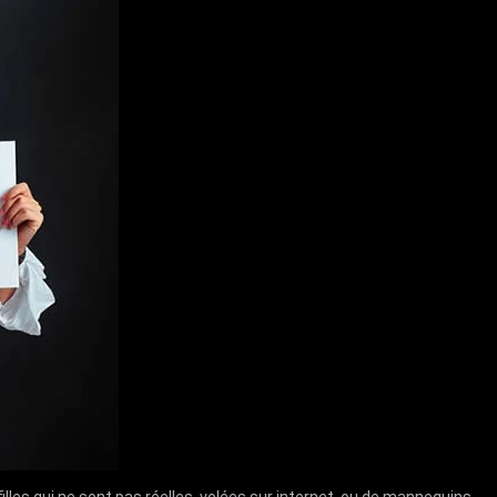
lles qui ne sont pas réelles, volées sur internet, ou de mannequins …