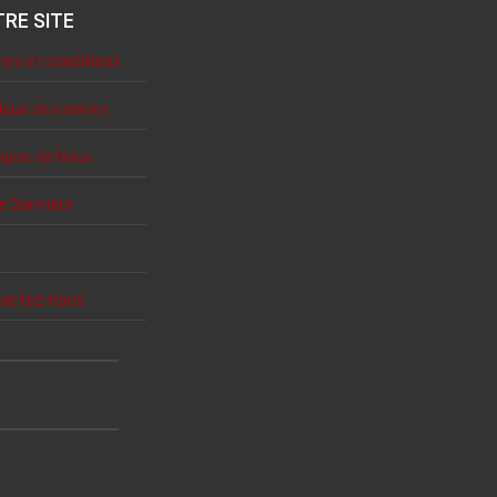
RE SITE
es et conditions
tique de cookies
opos de Nous
e Bannière
actez-nous