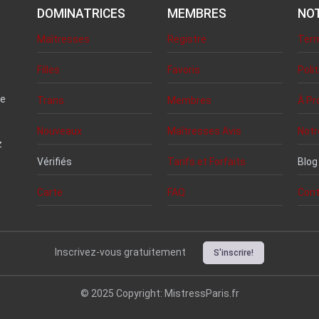
DOMINATRICES
MEMBRES
NOT
Maîtresses
Registre
Term
Filles
Favoris
Poli
me
Trans
Membres
À Pr
Nouveaux
Maîtresses Avis
Notr
z
Vérifiés
Tarifs et Forfaits
Blog
Carte
FAQ
Cont
Inscrivez-vous gratuitement
S'inscrire!
© 2025 Copyright: MistressParis.fr