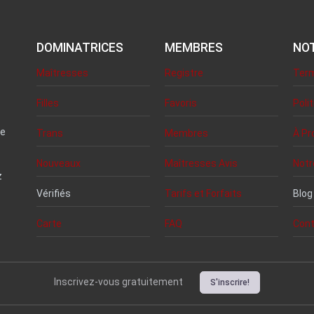
DOMINATRICES
MEMBRES
NOT
Maîtresses
Registre
Term
Filles
Favoris
Poli
me
Trans
Membres
À Pr
Nouveaux
Maîtresses Avis
Notr
z
Vérifiés
Tarifs et Forfaits
Blog
Carte
FAQ
Cont
Inscrivez-vous gratuitement
S'inscrire!