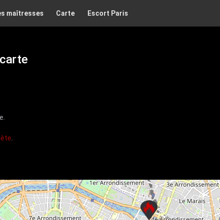
es maîtresses
Carte
Escort Paris
 carte
e.
lète
.