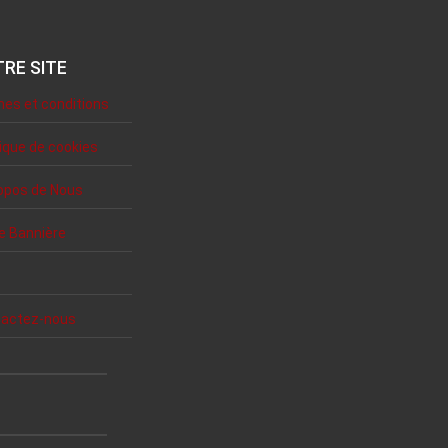
RE SITE
es et conditions
tique de cookies
opos de Nous
e Bannière
actez-nous