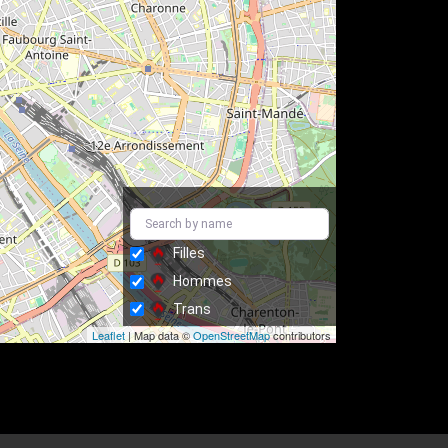
Filles
Hommes
Trans
Leaflet
| Map data ©
OpenStreetMap
contributors